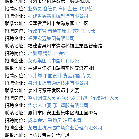
联系地址：泉州市浮桥联泰第一城G栋606
招聘岗位：
业务员
仓管员
车间主任（机械）
招聘企业：
福建省德鑫机械制造有限公司
联系地址：福建省漳州市龙海东园工业区
招聘岗位：
行政主管
普通车床工
数控工段长
招聘企业：
福建宏远集团有限公司
联系地址：福建省泉州市清濛科技工業區智泰路
招聘岗位：
培训师
清洁工
会计
招聘企业：
艾派集团（中国）有限公司
联系地址：福建晋江罗山缺塘东区艾派产业园
招聘岗位：
审计师
平面设计
货品调配专员
招聘企业：
泉州市迈韦通信技术有限公司
联系地址：泉州清濛开发区迈韦大厦
招聘岗位：
整机调试人员
射频研发工程师
行政管理人员
招聘企业：
华尔达（厦门）塑胶有限公司
联系地址：厦门市同安工业集中区湖里园37号
招聘岗位：
成本会计
采购员
冲压主管
招聘企业：
龙岩上杭万达广场商业管理有限公司
联系地址：上杭县帝豪时代广场