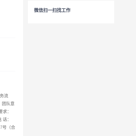
微信扫一扫找工作
务流
，团队意
要求：
电 话：
园37号（合