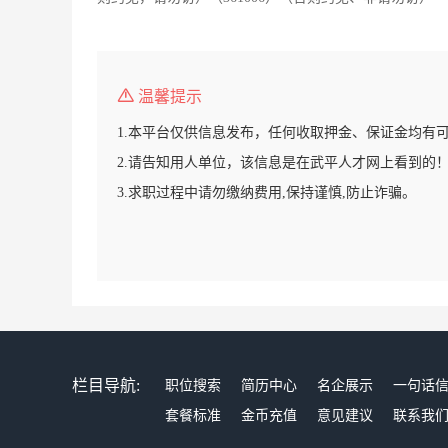
温馨提示
1.本平台仅供信息发布，任何收取押金、保证金均有
2.请告知用人单位，该信息是在武平人才网上看到的
3.求职过程中请勿缴纳费用,保持谨慎,防止诈骗。
栏目导航:
职位搜索
简历中心
名企展示
一句话
套餐标准
金币充值
意见建议
联系我