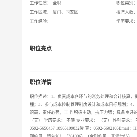
工作性质：
全职
职位类别
工作区域：
厦门、同安区
招聘人数
工作经验：
学历要求
职位亮点
职位详情
职位描述：1、负责成本各环节的账务处理和会计核算，
程；3、参与成本控制管理制度设计和成本目标规划；4
识高，责任心强，工 作积极主动，抗压力强；具备良好的
（无） 学历要求： 不限 专业要求： （无） 性别要求：
0592-5650437 18965109832传 真：0592-560210
则约见，请勿访）（361006）（合则约见、非请勿访）