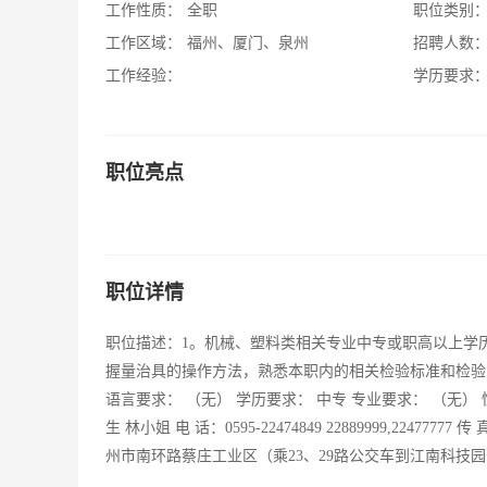
工作性质：
全职
职位类别
工作区域：
福州、厦门、泉州
招聘人数
工作经验：
学历要求
职位亮点
职位详情
职位描述：1。机械、塑料类相关专业中专或职高以上学历
握量治具的操作方法，熟悉本职内的相关检验标准和检验方
语言要求： （无） 学历要求： 中专 专业要求： （无）
生 林小姐 电 话：0595-22474849 22889999,22477777 传
州市南环路蔡庄工业区（乘23、29路公交车到江南科技